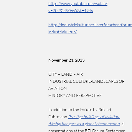
https://www.youtube.com/watch?
v=7frPC4906vY&t=494s
https://industriekultur.berlin/erforschen/foru
industriekultur/
November 21, 2023
CITY – LAND – AIR
INDUSTRIAL CULTURE-LANDSCAPES OF
AVIATION
HISTORY AND PERSPECTIVE
In addition to the lecture by Roland
Fuhrmann
Prestige buildings of aviation.
Airship hangars as a global phenomenon
, all
presentations at the BZI Forum, September