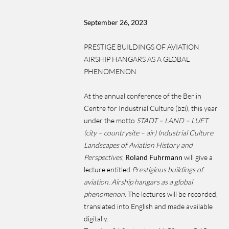
September 26, 2023
PRESTIGE BUILDINGS OF AVIATION
AIRSHIP HANGARS AS A GLOBAL
PHENOMENON
At the annual conference of the Berlin
Centre for Industrial Culture (bzi), this year
under the motto
STADT – LAND – LUFT
(city – countrysite – air) Industrial Culture
Landscapes of Aviation History and
Perspectives
,
Roland Fuhrmann
will give a
lecture entitled
Prestigious buildings of
aviation. Airship hangars as a global
phenomenon
. The lectures will be recorded,
translated into English and made available
digitally.