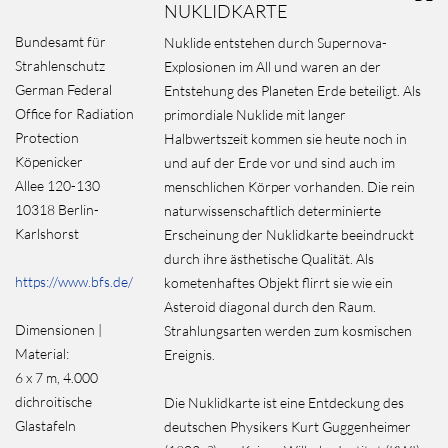
NUKLIDKARTE
Bundesamt für
Nuklide entstehen durch Supernova-
Strahlenschutz
Explosionen im All und waren an der
German Federal
Entstehung des Planeten Erde beteiligt. Als
Office for Radiation
primordiale Nuklide mit langer
Protection
Halbwertszeit kommen sie heute noch in
Köpenicker
und auf der Erde vor und sind auch im
Allee 120-130
menschlichen Körper vorhanden. Die rein
10318 Berlin-
naturwissenschaftlich determinierte
Karlshorst
Erscheinung der Nuklidkarte beeindruckt
durch ihre ästhetische Qualität. Als
https://www.bfs.de/
kometenhaftes Objekt flirrt sie wie ein
Asteroid diagonal durch den Raum.
Dimensionen |
Strahlungsarten werden zum kosmischen
Material:
Ereignis.
6 x 7 m, 4.000
dichroitische
Die Nuklidkarte ist eine Entdeckung des
Glastafeln
deutschen Physikers Kurt Guggenheimer