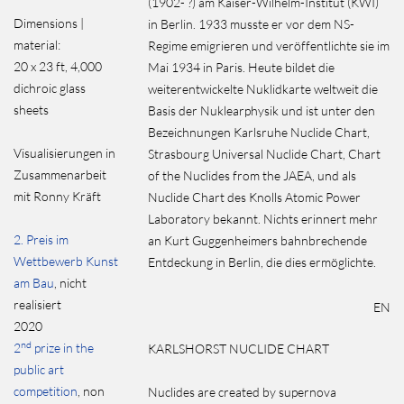
(1902- ?) am Kaiser-Wilhelm-Institut (KWI)
Dimensions |
in Berlin. 1933 musste er vor dem NS-
material:
Regime emigrieren und veröffentlichte sie im
20 x 23 ft, 4,000
Mai 1934 in Paris. Heute bildet die
dichroic glass
weiterentwickelte Nuklidkarte weltweit die
sheets
Basis der Nuklearphysik und ist unter den
Bezeichnungen Karlsruhe Nuclide Chart,
Visualisierungen in
Strasbourg Universal Nuclide Chart, Chart
Zusammenarbeit
of the Nuclides from the JAEA, und als
mit Ronny Kräft
Nuclide Chart des Knolls Atomic Power
Laboratory bekannt. Nichts erinnert mehr
2. Preis im
an Kurt Guggenheimers bahnbrechende
Wettbewerb Kunst
Entdeckung in Berlin, die dies ermöglichte.
am Bau
, nicht
realisiert
EN
2020
nd
2
prize in the
KARLSHORST NUCLIDE CHART
public art
competition
, non
Nuclides are created by supernova