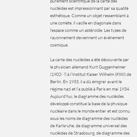
purement scientifique de la carte des
nucléides est impressionnant par sa qualité
esthétique. Comme un objet ressemblant à
une comète, il vacille en diagonale dans
l’espace comme un astéroïde. Les types de
rayonnement deviennent un événement
cosmique.
La carte des nucléides a été découverte par
le physicien allemand Kurt Guggenheimer
(1902- ?) à l’Institut Kaiser Wilhelm (KWI) de
Berlin. En 1933, il a dû émigrer avant le
régime nazi et l’a publié à Paris en mai 1934.
Aujourd’hui, le diagramme des nucléides
développé constitue la base de la physique
nucléaire dans le monde entier et est connu
sous les noms de diagramme des nucléides
de Karlsruhe, de diagramme universel des
nucléides de Strasbourg, de diagramme des