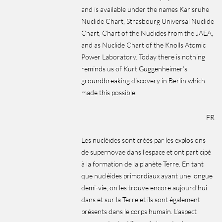
and is available under the names Karlsruhe
Nuclide Chart, Strasbourg Universal Nuclide
Chart, Chart of the Nuclides from the JAEA,
and as Nuclide Chart of the Knolls Atomic
Power Laboratory. Today there is nothing
reminds us of Kurt Guggenheimer’s
groundbreaking discovery in Berlin which
made this possible.
FR
Les nucléides sont créés par les explosions
de supernovae dans l’espace et ont participé
à la formation de la planète Terre. En tant
que nucléides primordiaux ayant une longue
demi-vie, on les trouve encore aujourd’hui
dans et sur la Terre et ils sont également
présents dans le corps humain. L’aspect