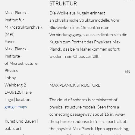
STRUKTUR
Max–Planck–
Die Wolke aus Kugeln erinnert
Institut für
an physikalische Strukturmodelle. Vom
Mikrostrukturphysik
Blickwinkel eines 15m entfernten
(MPI)
Verbindungsganges aus verdichten sich die
Foyer
Kugeln zum Portrait des Physikers Max
Max–Planck–
Planck, das beim Näherkommen sofort
Institute
wieder in ein Chaos zerfällt.
of Microstructure
Physics
EN
Lobby
Weinberg 2
MAX PLANCK STRUCTURE
D-06120 Halle
Lage | location:
The cloud of spheres is reminiscent of
google.maps
physical structure models. Seen from a
connecting passageway about 15 m. Away,
Kunst und Bauen |
the spheres condense to form a portrait of
public art:
the physicist Max Planck. Upon approaching,