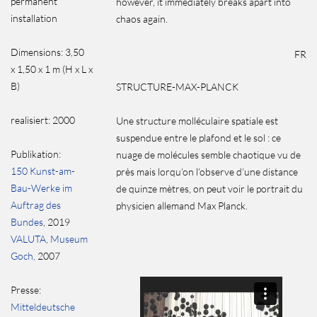
permanent
however, it immediately breaks apart into
installation
chaos again.
Dimensions: 3,50
FR
x 1,50 x 1 m (H x L x
B)
STRUCTURE-MAX-PLANCK
realisiert: 2000
Une structure molléculaire spatiale est
suspendue entre le plafond et le sol : ce
Publikation:
nuage de molécules semble chaotique vu de
150 Kunst-am-
près mais lorqu’on l’observe d’une distance
Bau-Werke im
de quinze mètres, on peut voir le portrait du
Auftrag des
physicien allemand Max Planck.
Bundes
, 2019
VALUTA, Museum
Goch,
2007
Presse:
Mitteldeutsche