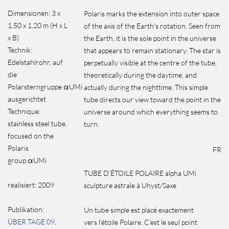
Dimensionen: 3 x
Polaris marks the extension into outer space
1,50 x 1,20 m (H x L
of the axis of the Earth‘s rotation. Seen from
x B)
the Earth, it is the sole point in the universe
Technik:
that appears to remain stationary. The star is
Edelstahlrohr, auf
perpetually visible at the centre of the tube,
die
theoretically during the daytime, and
Polarsterngruppe αUMi
actually during the nighttime. This simple
ausgerichtet
tube directs our view toward the point in the
Technique:
universe around which everything seems to
stainless steel tube,
turn.
focused on the
Polaris
FR
group αUMi
TUBE D’ÉTOILE POLAIRE alpha UMi
realisiert: 2009
sculpture astrale à Uhyst/Saxe
Publikation:
Un tube simple est placé exactement
ÜBER TAGE 09,
vers l’étoile Polaire. C’est le seul point