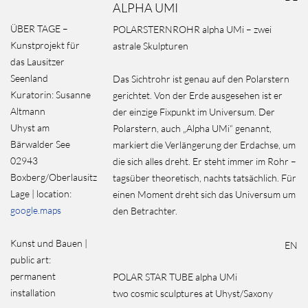
ALPHA UMI
ÜBER TAGE –
POLARSTERNROHR alpha UMi – zwei
Kunstprojekt für
astrale Skulpturen
das Lausitzer
Seenland
Das Sichtrohr ist genau auf den Polarstern
Kuratorin: Susanne
gerichtet. Von der Erde ausgesehen ist er
Altmann
der einzige Fixpunkt im Universum. Der
Uhyst am
Polarstern, auch „Alpha UMi“ genannt,
Bärwalder See
markiert die Verlängerung der Erdachse, um
02943
die sich alles dreht. Er steht immer im Rohr –
Boxberg/Oberlausitz
tagsüber theoretisch, nachts tatsächlich. Für
Lage | location:
einen Moment dreht sich das Universum um
google.maps
den Betrachter.
Kunst und Bauen |
EN
public art:
permanent
POLAR STAR TUBE alpha UMi
installation
two cosmic sculptures at Uhyst/Saxony