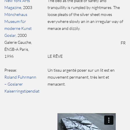
New York Arts
The bed as the place of safety and
Magazine
, 2003
tranquillity is rumpled by nightmares. The
Mönchehaus
loose pleats of the silver sheet moves
Museum für
everywhere slowly an in an irregular way of
moderne Kunst
menace and dizzily.
Goslar
, 2000
Galerie Gauche,
FR
ÉNSB-A Paris,
1996
LE RÊVE
Presse:
Un tissu argenté poser sur un lit est en
Roland Fuhrmann
mouvement permanent, très lent et
– Goslarer
menacent.
Kaiserringstipendiat