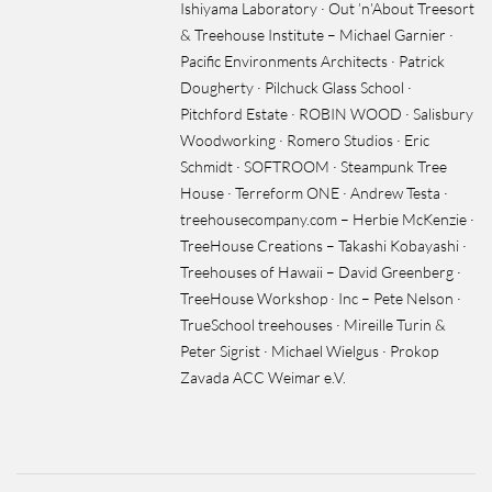
Ishiyama Laboratory · Out ’n’About Treesort
& Treehouse Institute – Michael Garnier ·
Pacific Environments Architects · Patrick
Dougherty · Pilchuck Glass School ·
Pitchford Estate · ROBIN WOOD · Salisbury
Woodworking · Romero Studios · Eric
Schmidt · SOFTROOM · Steampunk Tree
House · Terreform ONE · Andrew Testa ·
treehousecompany.com – Herbie McKenzie ·
TreeHouse Creations – Takashi Kobayashi ·
Treehouses of Hawaii – David Greenberg ·
TreeHouse Workshop · Inc – Pete Nelson ·
TrueSchool treehouses · Mireille Turin &
Peter Sigrist · Michael Wielgus · Prokop
Zavada ACC Weimar e.V.