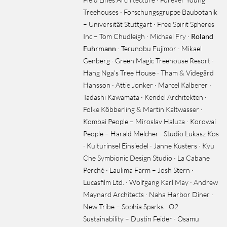
Treehouses · Forschungsgruppe Baubotanik
– Universität Stuttgart · Free Spirit Spheres
Inc – Tom Chudleigh · Michael Fry ·
Roland
Fuhrmann
· Terunobu Fujimor · Mikael
Genberg · Green Magic Treehouse Resort ·
Hang Nga’s Tree House · Tham & Videgård
Hansson · Attie Jonker · Marcel Kalberer ·
Tadashi Kawamata · Kendel Architekten ·
Folke Köbberling & Martin Kaltwasser ·
Kombai People – Miroslav Haluza · Korowai
People – Harald Melcher · Studio Lukasz Kos
· Kulturinsel Einsiedel · Janne Kusters · Kyu
Che Symbionic Design Studio · La Cabane
Perché · Laulima Farm – Josh Stern ·
Lucasfilm Ltd. · Wolfgang Karl May · Andrew
Maynard Architects · Naha Harbor Diner ·
New Tribe – Sophia Sparks · O2
Sustainability – Dustin Feider · Osamu