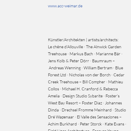
www.acc-weimar.de
Künstler/Architekten | artists/architects:
Le chêne d’Allouville · The Alnwick Garden
Treehouse · Markus Bach · Marianne Bär ·
Jens Kolb & Peter Dörr · Baumraum –
Andreas Wenning · William Bertram · Blue
Forest Ltd · Nicholas von der Borch · Cedar
Creek Treehouse – Bill Compher · Mathieu
Collos · Michael H. Cranford & Rebecca
Amelia · Design Studio Sybarite · Foster’s
West Bay Resort – Foster Diaz · Johannes
Dinda · Drechsel Fromme Meinhard · Studio
Dré Wapenaar · El Valle des Sensacíones –
Achim Burkhard · Peter Storck · Kate Evans ·
Field Lines Architecture · Forever Young