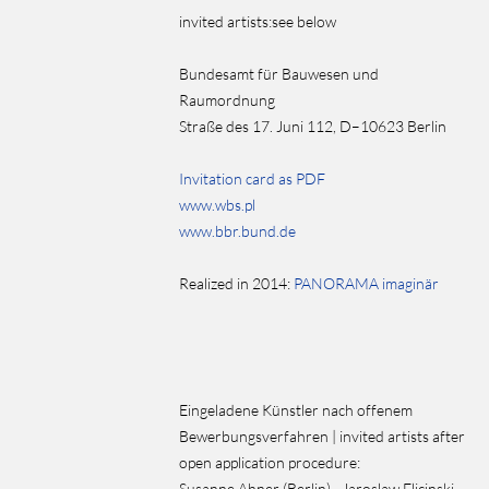
invited artists:
see below
Bundesamt für Bauwesen und
Raumordnung
Straße des 17. Juni 112, D–10623 Berlin
Invitation card as PDF
www.wbs.pl
www.bbr.bund.de
Realized in 2014:
PANORAMA imaginär
Eingeladene Künstler nach offenem
Bewerbungsverfahren | invited artists after
open application procedure:
Susanne Ahner (Berlin) · Jaroslaw Flicinski