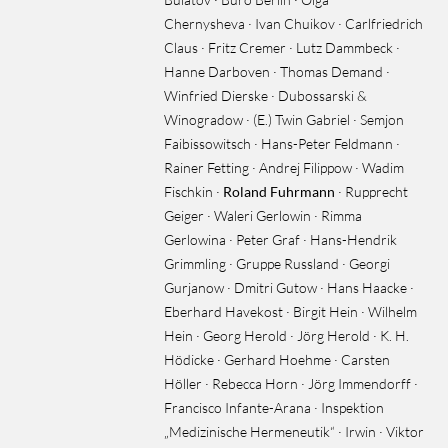
Chernysheva · Ivan Chuikov · Carlfriedrich
Claus · Fritz Cremer · Lutz Dammbeck ·
Hanne Darboven · Thomas Demand ·
Winfried Dierske · Dubossarski &
Winogradow · (E.) Twin Gabriel · Semjon
Faibissowitsch · Hans-Peter Feldmann ·
Rainer Fetting · Andrej Filippow · Wadim
Fischkin ·
Roland Fuhrmann
· Rupprecht
Geiger · Waleri Gerlowin · Rimma
Gerlowina · Peter Graf · Hans-Hendrik
Grimmling · Gruppe Russland · Georgi
Gurjanow · Dmitri Gutow · Hans Haacke ·
Eberhard Havekost · Birgit Hein · Wilhelm
Hein · Georg Herold · Jörg Herold · K. H.
Hödicke · Gerhard Hoehme · Carsten
Höller · Rebecca Horn · Jörg Immendorff ·
Francisco Infante-Arana · Inspektion
„Medizinische Hermeneutik“ · Irwin · Viktor