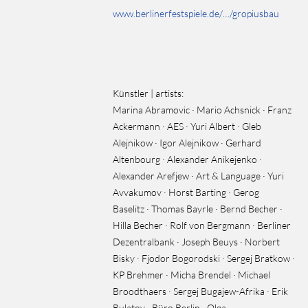
www.berlinerfestspiele.de/…/gropiusbau
Künstler | artists:
Marina Abramovic · Mario Achsnick · Franz
Ackermann · AES · Yuri Albert · Gleb
Alejnikow · Igor Alejnikow · Gerhard
Altenbourg · Alexander Anikejenko ·
Alexander Arefjew · Art & Language · Yuri
Avvakumov · Horst Barting · Gerog
Baselitz · Thomas Bayrle · Bernd Becher ·
Hilla Becher · Rolf von Bergmann · Berliner
Dezentralbank · Joseph Beuys · Norbert
Bisky · Fjodor Bogorodski · Sergej Bratkow ·
KP Brehmer · Micha Brendel · Michael
Broodthaers · Sergej Bugajew-Afrika · Erik
Bulatov · Büro Berlin · Olga