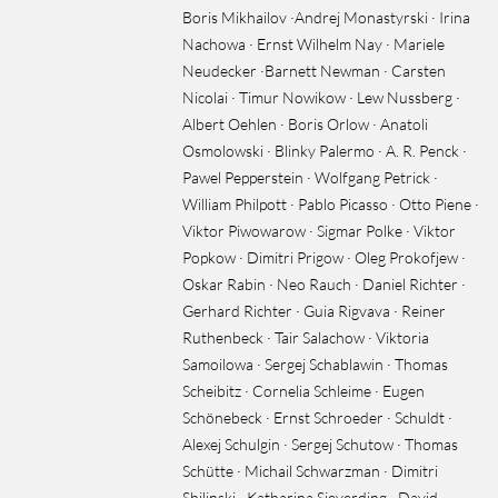
Boris Mikhailov ·Andrej Monastyrski · Irina
Nachowa · Ernst Wilhelm Nay · Mariele
Neudecker ·Barnett Newman · Carsten
Nicolai · Timur Nowikow · Lew Nussberg ·
Albert Oehlen · Boris Orlow · Anatoli
Osmolowski · Blinky Palermo · A. R. Penck ·
Pawel Pepperstein · Wolfgang Petrick ·
William Philpott · Pablo Picasso · Otto Piene ·
Viktor Piwowarow · Sigmar Polke · Viktor
Popkow · Dimitri Prigow · Oleg Prokofjew ·
Oskar Rabin · Neo Rauch · Daniel Richter ·
Gerhard Richter · Guia Rigvava · Reiner
Ruthenbeck · Tair Salachow · Viktoria
Samoilowa · Sergej Schablawin · Thomas
Scheibitz · Cornelia Schleime · Eugen
Schönebeck · Ernst Schroeder · Schuldt ·
Alexej Schulgin · Sergej Schutow · Thomas
Schütte · Michail Schwarzman · Dimitri
Shilinski · Katharina Sieverding · David