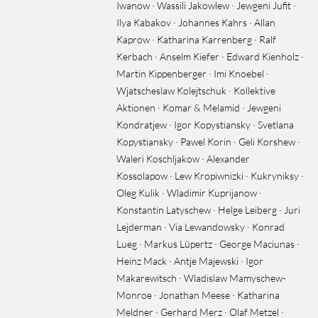
Iwanow · Wassili Jakowlew · Jewgeni Jufit ·
Ilya Kabakov · Johannes Kahrs · Allan
Kaprow · Katharina Karrenberg · Ralf
Kerbach · Anselm Kiefer · Edward Kienholz ·
Martin Kippenberger · Imi Knoebel ·
Wjatscheslaw Kolejtschuk · Kollektive
Aktionen · Komar & Melamid · Jewgeni
Kondratjew · Igor Kopystiansky · Svetlana
Kopystiansky · Pawel Korin · Geli Korshew ·
Waleri Koschljakow · Alexander
Kossolapow · Lew Kropiwnizki · Kukryniksy ·
Oleg Kulik · Wladimir Kuprijanow ·
Konstantin Latyschew · Helge Leiberg · Juri
Lejderman · Via Lewandowsky · Konrad
Lueg · Markus Lüpertz · George Maciunas ·
Heinz Mack · Antje Majewski · Igor
Makarewitsch · Wladislaw Mamyschew-
Monroe · Jonathan Meese · Katharina
Meldner · Gerhard Merz · Olaf Metzel ·