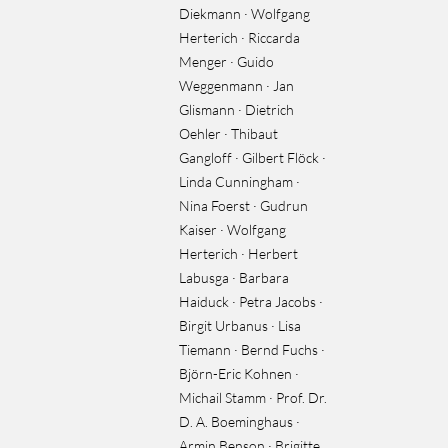
Diekmann · Wolfgang
Herterich · Riccarda
Menger · Guido
Weggenmann · Jan
Glismann · Dietrich
Oehler · Thibaut
Gangloff · Gilbert Flöck ·
Linda Cunningham ·
Nina Foerst · Gudrun
Kaiser · Wolfgang
Herterich · Herbert
Labusga · Barbara
Haiduck · Petra Jacobs ·
Birgit Urbanus · Lisa
Tiemann · Bernd Fuchs ·
Björn-Eric Kohnen ·
Michail Stamm · Prof. Dr.
D. A. Boeminghaus ·
Armin Benson · Brigitte