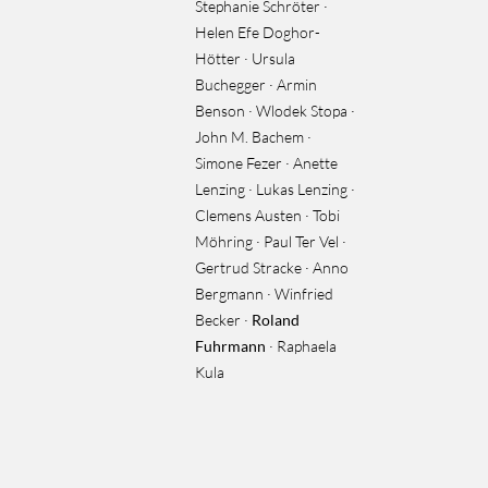
Stephanie Schröter ·
Helen Efe Doghor-
Hötter · Ursula
Buchegger · Armin
Benson · Wlodek Stopa ·
John M. Bachem ·
Simone Fezer · Anette
Lenzing · Lukas Lenzing ·
Clemens Austen · Tobi
Möhring · Paul Ter Vel ·
Gertrud Stracke · Anno
Bergmann · Winfried
Becker ·
Roland
Fuhrmann
· Raphaela
Kula