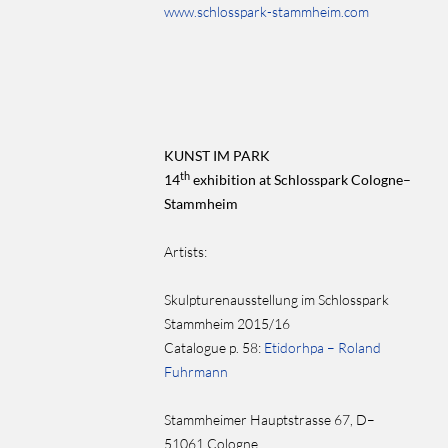
www.schlosspark-stammheim.com
KUNST IM PARK
th
14
exhibition at Schlosspark Cologne–
Stammheim
Artists:
Skulpturenausstellung im Schlosspark
Stammheim 2015/16
Catalogue p. 58:
Etidorhpa – Roland
Fuhrmann
Stammheimer Hauptstrasse 67, D–
51061 Cologne