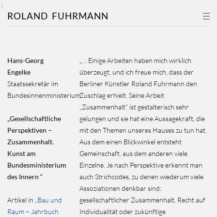
1
ROLAND
FUHRMANN
Hans-Georg
„… Einige Arbeiten haben mich wirklich
Engelke
überzeugt, und ich freue mich, dass der
Staatssekretär im
Berliner Künstler Roland Fuhrmann den
Bundesinnenministerium:
Zuschlag erhielt. Seine Arbeit
„Zusammenhalt“ ist gestalterisch sehr
„Gesellschaftliche
gelungen und sie hat eine Aussagekraft, die
Perspektiven –
mit den Themen unseres Hauses zu tun hat.
Zusammenhalt.
Aus dem einen Blickwinkel entsteht
Kunst am
Gemeinschaft, aus dem anderen viele
Bundesministerium
Einzelne. Je nach Perspektive erkennt man
des Innern “
auch Strichcodes, zu denen wiederum viele
Assoziationen denkbar sind:
Artikel in
„Bau und
gesellschaftlicher Zusammenhalt, Recht auf
Raum – Jahrbuch
Individualität oder zukünftige