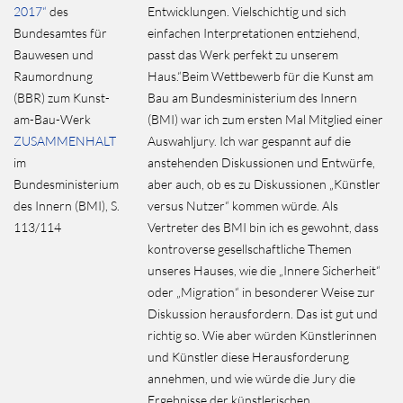
2017“
des
Entwicklungen. Vielschichtig und sich
Bundesamtes für
einfachen Interpretationen entziehend,
Bauwesen und
passt das Werk perfekt zu unserem
Raumordnung
Haus.“
Beim Wettbewerb für die Kunst am
(BBR) zum Kunst-
Bau am Bundesministerium des Innern
am-Bau-Werk
(BMI) war ich zum ersten Mal Mitglied einer
ZUSAMMENHALT
Auswahljury. Ich war gespannt auf die
im
anstehenden Diskussionen und Entwürfe,
Bundesministerium
aber auch, ob es zu Diskussionen „Künstler
des Innern (BMI), S.
versus Nutzer“ kommen würde. Als
113/114
Vertreter des BMI bin ich es gewohnt, dass
kontroverse gesellschaftliche Themen
unseres Hauses, wie die „Innere Sicherheit“
oder „Migration“ in besonderer Weise zur
Diskussion herausfordern. Das ist gut und
richtig so. Wie aber würden Künstlerinnen
und Künstler diese Herausforderung
annehmen, und wie würde die Jury die
Ergebnisse der künstlerischen