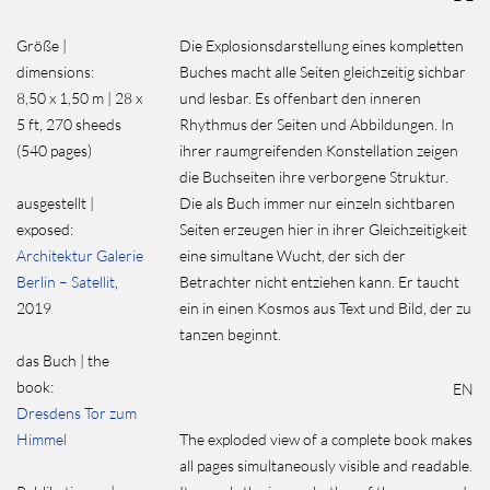
Größe |
Die Explosionsdarstellung eines kompletten
dimensions:
Buches macht alle Seiten gleichzeitig sichbar
8,50 x 1,50 m | 28 x
und lesbar. Es offenbart den inneren
5 ft, 270 sheeds
Rhythmus der Seiten und Abbildungen. In
(540 pages)
ihrer raumgreifenden Konstellation zeigen
die Buchseiten ihre verborgene Struktur.
ausgestellt |
Die als Buch immer nur einzeln sichtbaren
exposed:
Seiten erzeugen hier in ihrer Gleichzeitigkeit
Architektur Galerie
eine simultane Wucht, der sich der
Berlin – Satellit
,
Betrachter nicht entziehen kann. Er taucht
2019
ein in einen Kosmos aus Text und Bild, der zu
tanzen beginnt.
das Buch | the
book:
EN
Dresdens Tor zum
Himmel
The exploded view of a complete book makes
all pages simultaneously visible and readable.