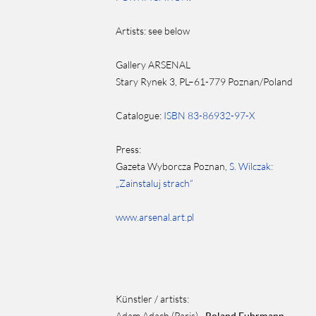
Artists:
see below
Gallery ARSENAL
Stary Rynek 3, PL–61-779 Poznan/Poland
Catalogue:
ISBN 83-86932-97-X
Press:
Gazeta Wyborcza Poznan,
S. Wilczak:
„Zainstaluj strach“
www.arsenal.art.pl
Künstler / artists:
Adam Adach (Paris) ·
Roland Fuhrmann