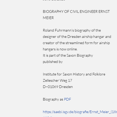
BIOGRAPHY OF CIVIL ENGINEER ERNST
MEIER
Roland Fuhrmann’s biography of the
designer of the Dresden airship hangar and
creator of the streamlined form for airship
hangars is now online.
It is part of the Saxon Biography
published by
Institute for Saxon History and Folklore
Zellescher Weg 17
D–01069 Dresden
Biography as
PDF
https://saebi.isgv.de/biografie/Ernst_Meier_(18