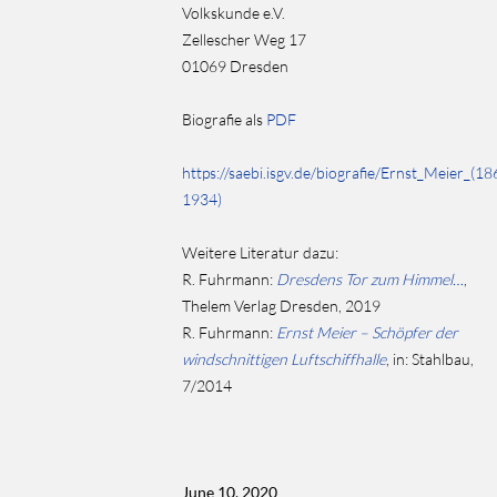
Volkskunde e.V.
Zellescher Weg 17
01069 Dresden
Biografie als
PDF
https://saebi.isgv.de/biografie/Ernst_Meier_(18
1934)
Weitere Literatur dazu:
R. Fuhrmann:
Dresdens Tor zum Himmel…
,
Thelem Verlag Dresden, 2019
R. Fuhrmann:
Ernst Meier – Schöpfer der
windschnittigen Luftschiffhalle
, in: Stahlbau,
7/2014
June 10, 2020